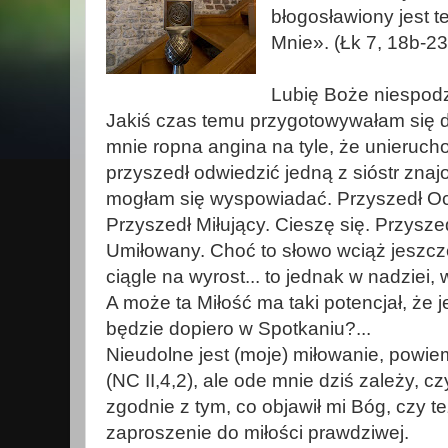
błogosławiony jest t
Mnie». (Łk 7, 18b-23
Lubię Boże niespodz
Jakiś czas temu przygotowywałam się do
mnie ropna angina na tyle, że unieruch
przyszedł odwiedzić jedną z sióstr znajo
mogłam się wyspowiadać. Przyszedł Oc
Przyszedł Miłujący. Cieszę się. Przysze
Umiłowany. Choć to słowo wciąż jeszcz
ciągle na wyrost... to jednak w nadziei
A może ta Miłość ma taki potencjał, że j
będzie dopiero w Spotkaniu?...
Nieudolne jest (moje) miłowanie, powi
(NC II,4,2), ale ode mnie dziś zależy, 
zgodnie z tym, co objawił mi Bóg, czy t
zaproszenie do miłości prawdziwej.