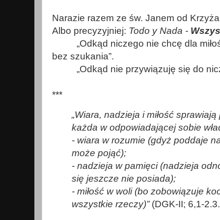
Narazie razem ze św. Janem od Krzyża
Albo precyzyjniej:
Todo y Nada -
Wszyst
„Odkąd niczego nie chcę dla miłośc
bez szukania”.
„Odkąd nie przywiązuję się do nicze
***
„Wiara, nadzieja i miłość sprawiają
każda w odpowiadającej sobie wła
- wiara w rozumie (gdyż poddaje n
może pojąć);
- nadzieja w pamięci (nadzieja odn
się jeszcze nie posiada);
- miłość w woli (bo zobowiązuje k
wszystkie rzeczy)”
(DGK-II; 6,1-2.3.