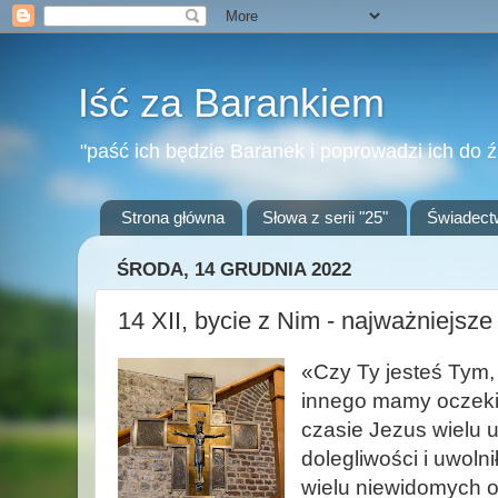
Iść za Barankiem
"paść ich będzie Baranek i poprowadzi ich do ź
Strona główna
Słowa z serii "25"
Świadect
ŚRODA, 14 GRUDNIA 2022
14 XII, bycie z Nim - najważniejsze
«Czy Ty jesteś Tym, 
innego mamy oczeki
czasie Jezus wielu u
dolegliwości i uwoln
wielu niewidomych ob